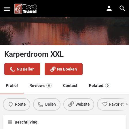
Karperdroom XXL
Nu Bellen
Nu Boeken
Profiel
Reviews
Contact
Related
0
0
Route
Bellen
Website
Favoriet
Beschrijving