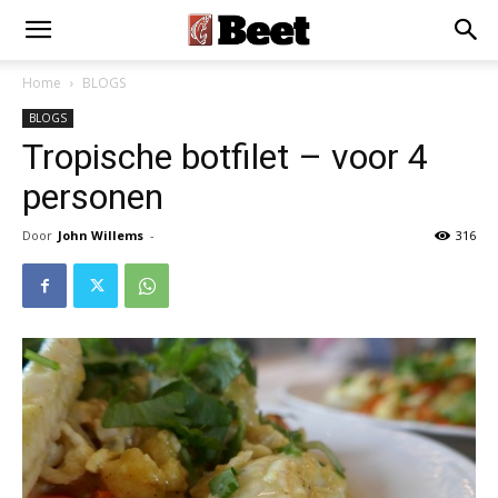
Home
BLOGS
BLOGS
Tropische botfilet – voor 4
personen
Door
John Willems
-
316