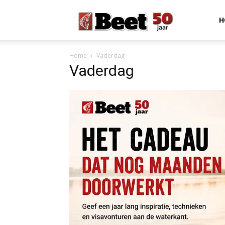
Beet
H
Home
Vaderdag
Magazine
Vaderdag