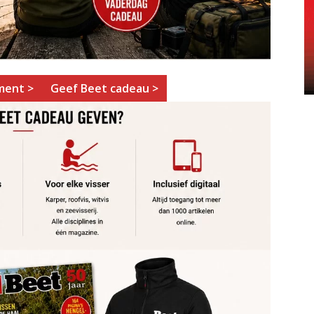
ment >
Geef Beet cadeau >