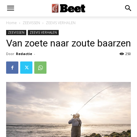
×
Installeer als App
Installeren
Home
ZEEVISSEN
ZEEVIS VERHALEN
ZEEVISSEN
ZEEVIS VERHALEN
Van zoete naar zoute baarzen
Door
Redactie
-
250