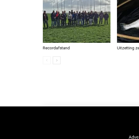
Recordafstand
Uitzetting z
Adve