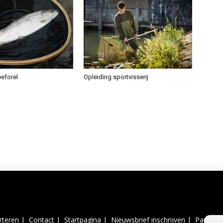
eeforel
Opleiding sportvisserij
rteren |
Contact |
Startpagina |
Nieuwsbrief inschrijven |
Partner 