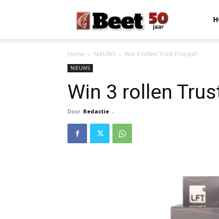
Beet
H
Home
NIEUWS
Win 3 rollen Trust Procast!
Magazine
NIEUWS
Win 3 rollen Trus
Door
Redactie
-