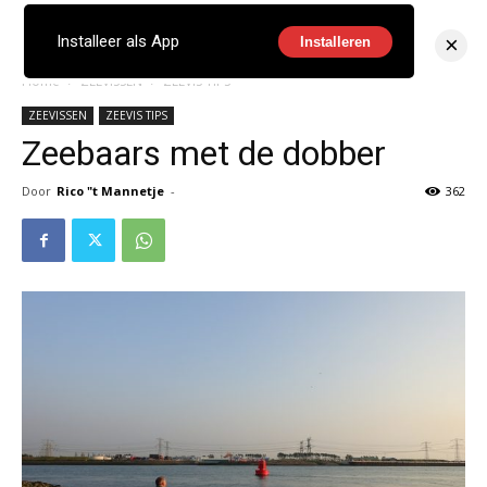
×
Installeer als App
Installeren
Home
ZEEVISSEN
ZEEVIS TIPS
ZEEVISSEN
ZEEVIS TIPS
Zeebaars met de dobber
Door
Rico "t Mannetje
-
362