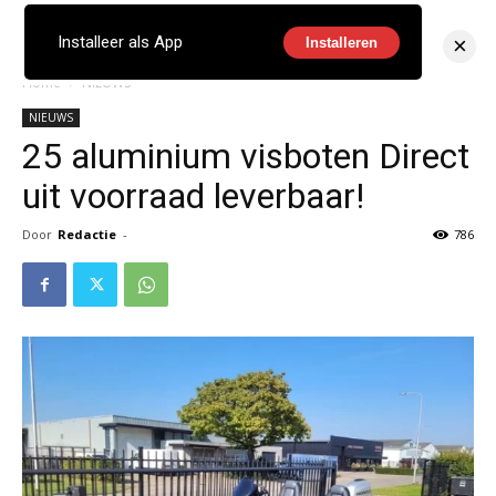
×
Installeer als App
Installeren
Home
NIEUWS
NIEUWS
25 aluminium visboten Direct
uit voorraad leverbaar!
Door
Redactie
-
786