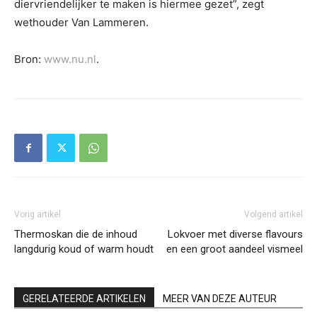
diervriendelijker te maken is hiermee gezet”, zegt
wethouder Van Lammeren.
Bron:
www.nu.nl
.
Vorig artikel
Volgend artikel
Thermoskan die de inhoud
Lokvoer met diverse flavours
langdurig koud of warm houdt
en een groot aandeel vismeel
GERELATEERDE ARTIKELEN
MEER VAN DEZE AUTEUR