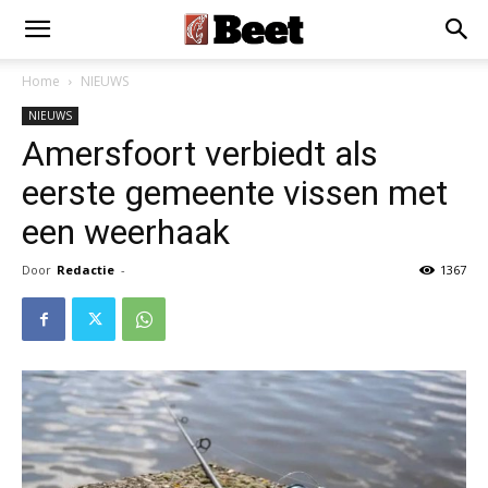
×
Installeer als App
Installeren
Home
NIEUWS
NIEUWS
Amersfoort verbiedt als
eerste gemeente vissen met
een weerhaak
Door
Redactie
-
1367