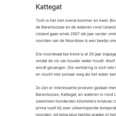
Kattegat
Toch is het niet overal kommer en kwel. Bi
de Barentszzee en de wateren rond IJsland 
IJsland gaan sinds 2007 elk jaar verder om
noorden van de Noordzee is een beetje omg
Die noordwaartse trend is al 30 jaar stapsge
omdat de vis van kouder water houdt. Alsof
wordt gevangen. Die verklaring is toch iets
en vlucht niet zomaar weg als het water ee
Zo zijn er interessante proeven gedaan me
Barentszzee, Kattegat, en wateren in rond
zwemmen honderden kilometers kriskras rond
prima voelt bij zeer uiteenlopende tempera
noorden, tot bijna plus twintig graden in h