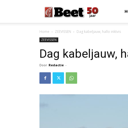
Beet
H
Home
ZEEVISSEN
Dag kabeljauw, hallo inktvis
Magazine
ZEEVISSEN
Dag kabeljauw, ha
Door
Redactie
-