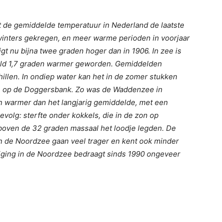
at de gemiddelde temperatuur in Nederland de laatste
inters gekregen, en meer warme perioden in voorjaar
t nu bijna twee graden hoger dan in 1906. In zee is
eld 1,7 graden warmer geworden. Gemiddelden
chillen. In ondiep water kan het in de zomer stukken
e op de Doggersbank. Zo was de Waddenzee in
n warmer dan het langjarig gemiddelde, met een
volg: sterfte onder kokkels, die in de zon op
boven de 32 graden massaal het loodje legden. De
n de Noordzee gaan veel trager en kent ook minder
ijging in de Noordzee bedraagt sinds 1990 ongeveer