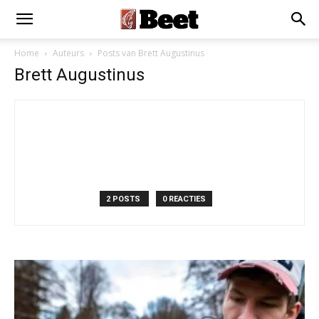
Home
Auteurs
Posts van Brett Augustinus
Brett Augustinus
2 POSTS
0 REACTIES