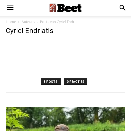
Home
Auteurs
Posts van Cyriel Endriatis
Cyriel Endriatis
3 POSTS
0 REACTIES