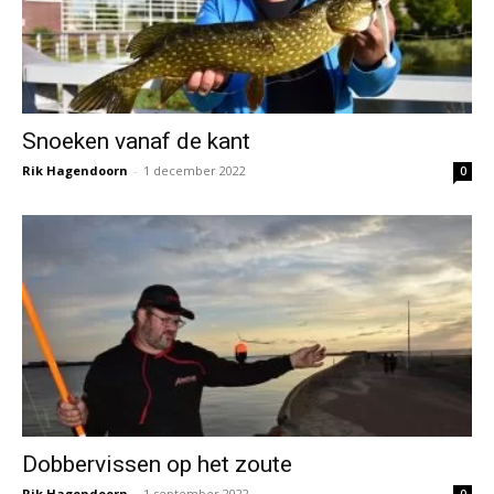
Snoeken vanaf de kant
Rik Hagendoorn
-
1 december 2022
0
Dobbervissen op het zoute
Rik Hagendoorn
-
1 september 2022