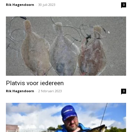
Rik Hagendoorn
-
30 juli 2023
0
Platvis voor iedereen
Rik Hagendoorn
-
2 februari 2023
0