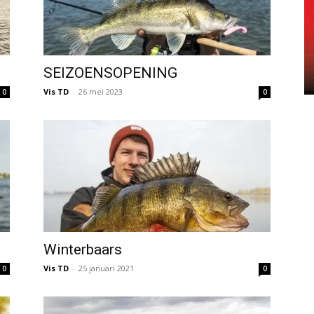
SEIZOENSOPENING
Vis TD
-
26 mei 2023
0
0
Winterbaars
Vis TD
-
25 januari 2021
0
0