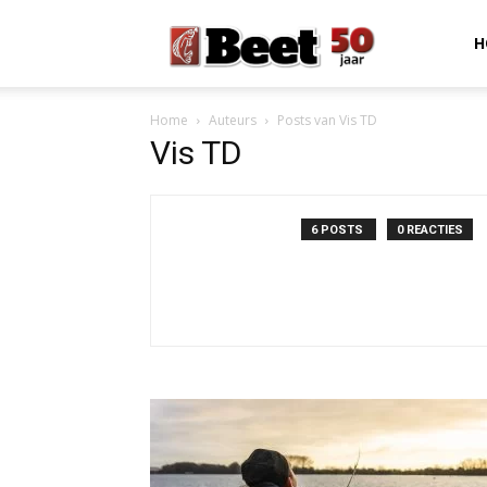
Beet
H
Home
Auteurs
Posts van Vis TD
Magazine
Vis TD
6 POSTS
0 REACTIES