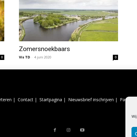
Zomersnoekbaars
Vis TD
-
4 juni 2020
0
0
rteren |
Contact |
Startpagina |
Nieuwsbrief inschrijven |
Partner 
Wij