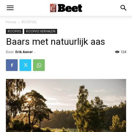
Home
ROOFVIS
ROOFVIS
ROOFVIS VERHALEN
Baars met natuurlijk aas
Door
Erik Axner
-
124