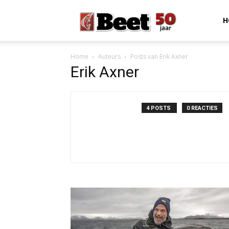
Beet
H
Home
Auteurs
Posts van Erik Axner
Magazine
Erik Axner
4 POSTS
0 REACTIES