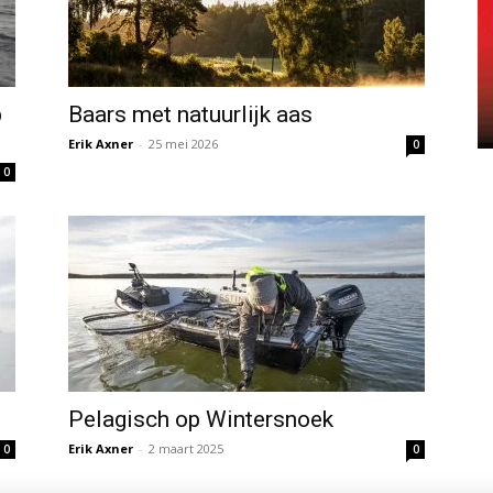
p
Baars met natuurlijk aas
Erik Axner
-
25 mei 2026
0
0
Pelagisch op Wintersnoek
Erik Axner
-
2 maart 2025
0
0