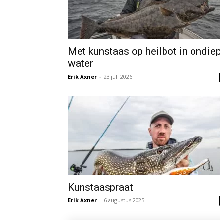
Met kunstaas op heilbot in ondie
water
Erik Axner
-
23 juli 2026
Kunstaaspraat
Erik Axner
-
6 augustus 2025