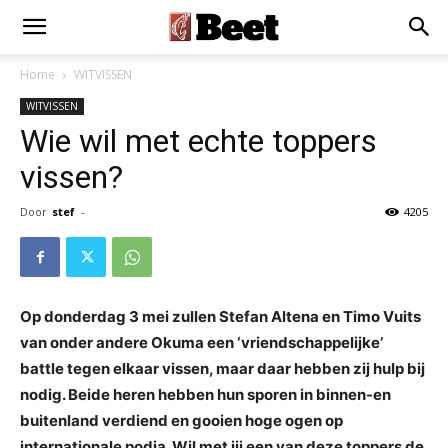
Home
WITVISSEN
WITVISSEN
Wie wil met echte toppers
vissen?
Door
stef
-
4205
Op donderdag 3 mei zullen Stefan Altena en Timo Vuits
van onder andere Okuma een ‘vriendschappelijke’
battle tegen elkaar vissen, maar daar hebben zij hulp bij
nodig. Beide heren hebben hun sporen in binnen-en
buitenland verdiend en gooien hoge ogen op
internationale podia. Wil met jij een van deze toppers de