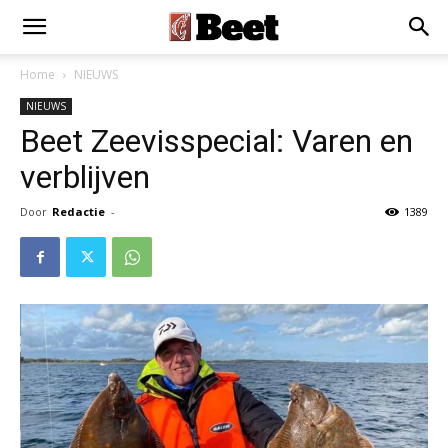
×
Installeer als App
Installeren
Home
NIEUWS
NIEUWS
Beet Zeevisspecial: Varen en
verblijven
Door
Redactie
-
1389