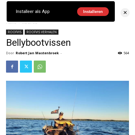
×
Installeer als App
Installeren
Home
ROOFVIS
ROOFVIS
ROOFVIS VERHALEN
Bellybootvissen
Door
Robert Jan Mastenbroek
-
564