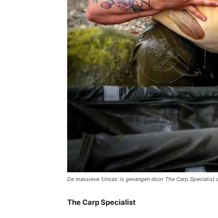
De massieve 'Uncas' is gevangen door The Carp Specialist 
The Carp Specialist