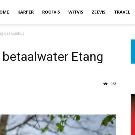
OME
KARPER
ROOFVIS
WITVIS
ZEEVIS
TRAVEL
ng des Gaulois
p betaalwater Etang
1053