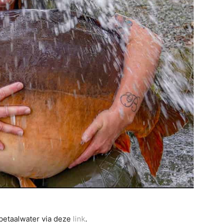
betaalwater via deze
link
.