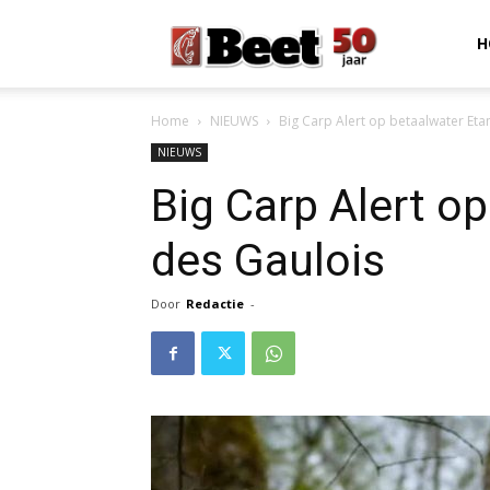
Beet
H
Home
NIEUWS
Big Carp Alert op betaalwater Eta
Magazine
NIEUWS
Big Carp Alert o
des Gaulois
Door
Redactie
-