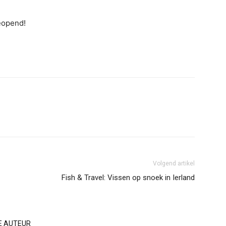
eopend!
Volgend artikel
Fish & Travel: Vissen op snoek in Ierland
E AUTEUR