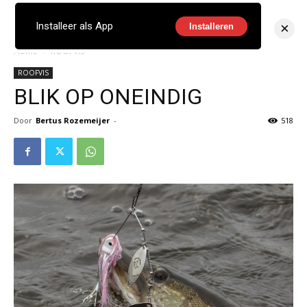
×
Installeer als App
Installeren
Home
ROOFVIS
ROOFVIS
BLIK OP ONEINDIG
Door
Bertus Rozemeijer
-
518