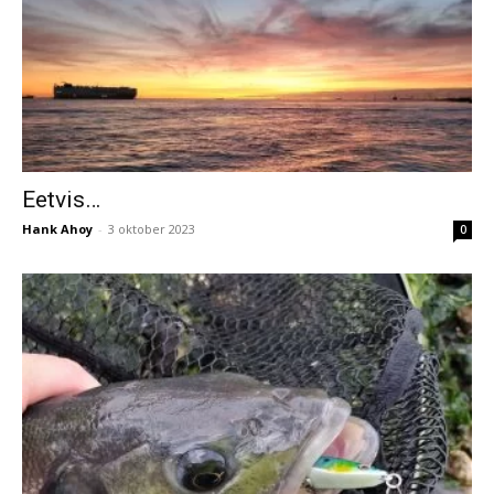
Eetvis…
Hank Ahoy
-
3 oktober 2023
0