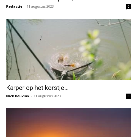
Redactie
-
11 augustus 2023
0
Karper op het korstje…
Nick Beuvink
-
11 augustus 2023
0