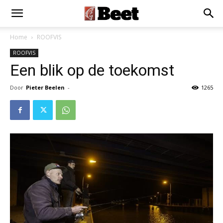
×
Installeer als App
Installeren
Home
ROOFVIS
ROOFVIS
Een blik op de toekomst
Door
Pieter Beelen
-
1265