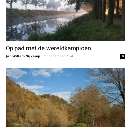
Op pad met de wereldkampioen
Jan Willem Nijkamp
-
10 december 2024
0