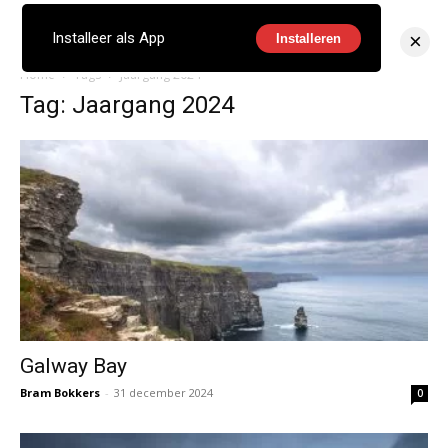
×
Installeer als App
Installeren
Home
Tags
Jaargang 2024
Tag: Jaargang 2024
Galway Bay
Bram Bokkers
-
31 december 2024
0