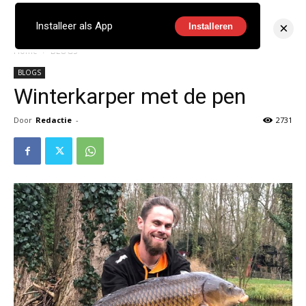
×
Installeer als App
Installeren
Home
BLOGS
BLOGS
Winterkarper met de pen
Door
Redactie
-
2731