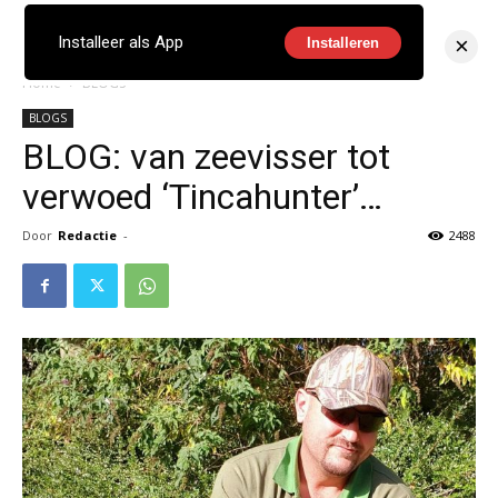
×
Installeer als App
Installeren
Home
BLOGS
BLOGS
BLOG: van zeevisser tot
verwoed ‘Tincahunter’…
Door
Redactie
-
2488