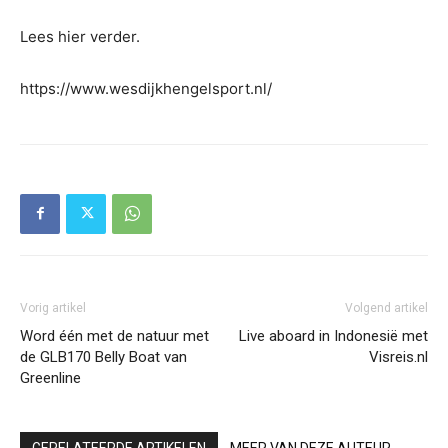
Lees hier verder.
https://www.wesdijkhengelsport.nl/
Vorig artikel
Volgend artikel
Word één met de natuur met
Live aboard in Indonesië met
de GLB170 Belly Boat van
Visreis.nl
Greenline
GERELATEERDE ARTIKELEN
MEER VAN DEZE AUTEUR