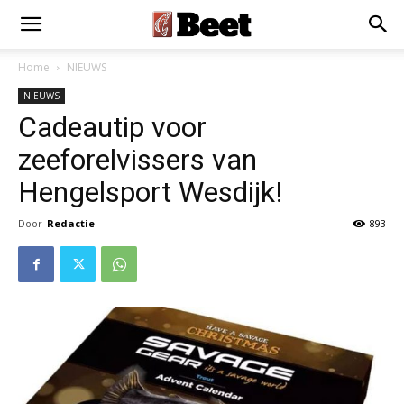
×
Installeer als App
Installeren
Home
NIEUWS
NIEUWS
Cadeautip voor
zeeforelvissers van
Hengelsport Wesdijk!
Door
Redactie
-
893