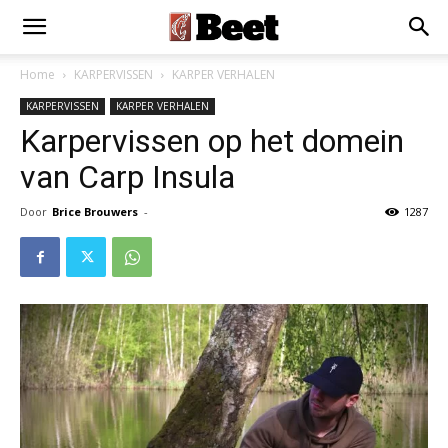
Home
KARPERVISSEN
KARPER VERHALEN
KARPERVISSEN
KARPER VERHALEN
Karpervissen op het domein
van Carp Insula
Door
Brice Brouwers
-
1287