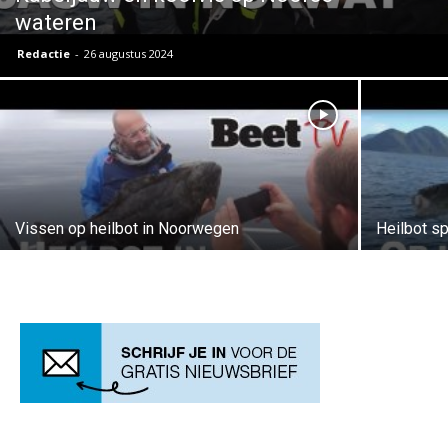
wateren
Redactie
-
26 augustus 2024
Vissen op heilbot in Noorwegen
Heilbot s