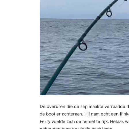
De overuren die de slip maakte verraadde d
de boot er achteraan. Hij nam echt een flin
Ferry voelde zich de hemel te rijk. Helaas
gehouden toen de vis de haak loste.