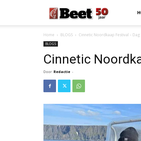
Beet
H
Home
BLOGS
Cinnetic Noordkaap Festival – Dag
Magazine
BLOGS
Cinnetic Noordka
Door
Redactie
-