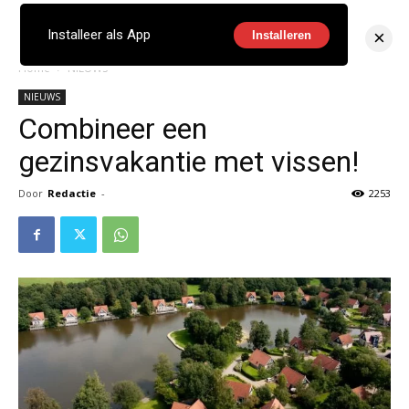
×
Installeer als App
Installeren
Home
NIEUWS
NIEUWS
Combineer een
gezinsvakantie met vissen!
Door
Redactie
-
2253