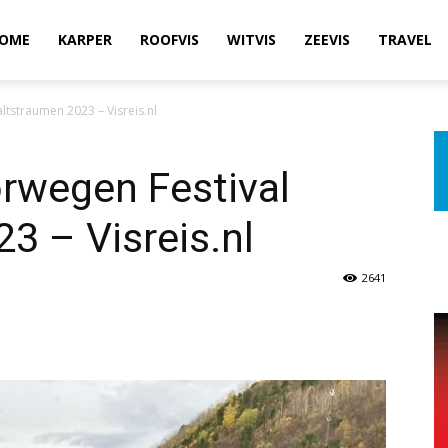
OME
KARPER
ROOFVIS
WITVIS
ZEEVIS
TRAVEL
tstraumen 2023 – Visreis.nl
rwegen Festival
3 – Visreis.nl
2641