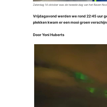
Zaterdag 14 oktober was de tweede dag van het Raven Noo
Vrijdagavond werden we rond 22:45 uur get
plekken kwam er een mooi groen verschijns
Door Yoni Huberts