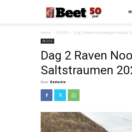
Beet
H
Home
BLOGS
Dag 2 Raven Noorwegen Festival Sal
Magazine
BLOGS
Dag 2 Raven Noo
Saltstraumen 202
Door
Redactie
-