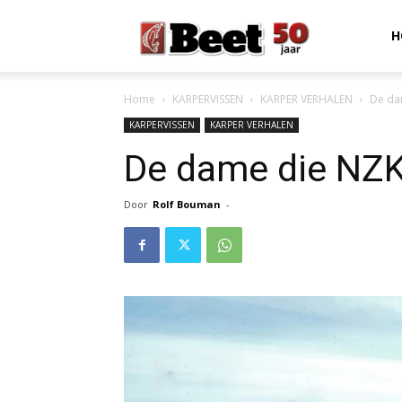
Beet
H
Home
KARPERVISSEN
KARPER VERHALEN
De da
Magazine
KARPERVISSEN
KARPER VERHALEN
De dame die NZK
Door
Rolf Bouman
-