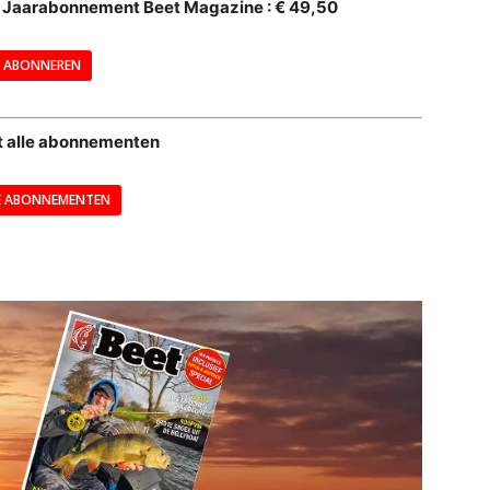
al Jaarabonnement Beet Magazine : € 49,50
---
ABONNEREN
--
t alle abonnementen
E ABONNEMENTEN
---