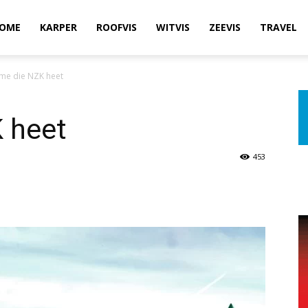
OME
KARPER
ROOFVIS
WITVIS
ZEEVIS
TRAVEL
me die NZK heet
 heet
453