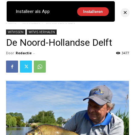
×
Installeer als App
Installeren
Home
WITVISSEN
WITVIS VERHALEN
WITVISSEN
WITVIS VERHALEN
De Noord-Hollandse Delft
Door
Redactie
-
3477