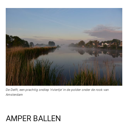
De Delft, een prachtig ondiep ’riviertje’ in de polder onder de rook van
Amsterdam
AMPER BALLEN