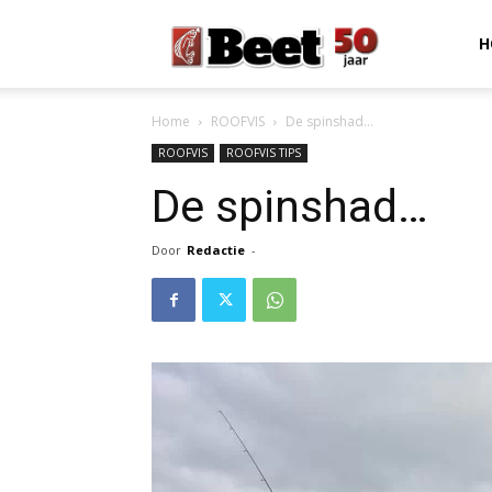
Beet
H
Home
ROOFVIS
De spinshad…
Magazine
ROOFVIS
ROOFVIS TIPS
De spinshad…
Door
Redactie
-