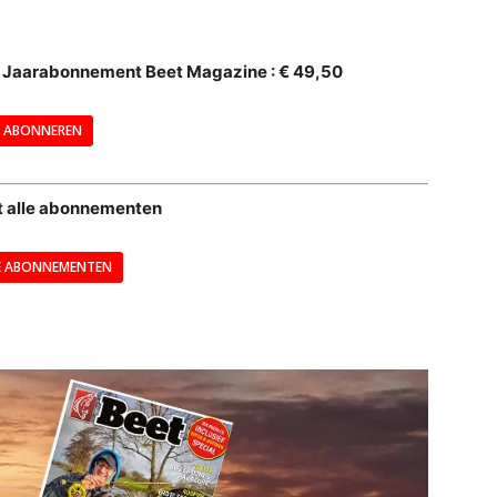
--
al Jaarabonnement Beet Magazine : € 49,50
---
ABONNEREN
--
t alle abonnementen
E ABONNEMENTEN
---