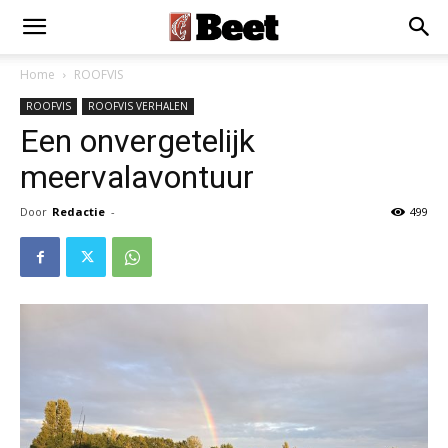
Home
ROOFVIS
ROOFVIS
ROOFVIS VERHALEN
Een onvergetelijk
meervalavontuur
Door
Redactie
-
499