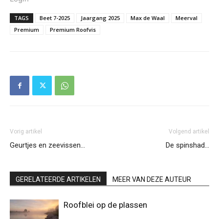
TAGS
Beet 7-2025
Jaargang 2025
Max de Waal
Meerval
Premium
Premium Roofvis
Vorig artikel
Volgend artikel
Geurtjes en zeevissen…
De spinshad…
GERELATEERDE ARTIKELEN
MEER VAN DEZE AUTEUR
Roofblei op de plassen