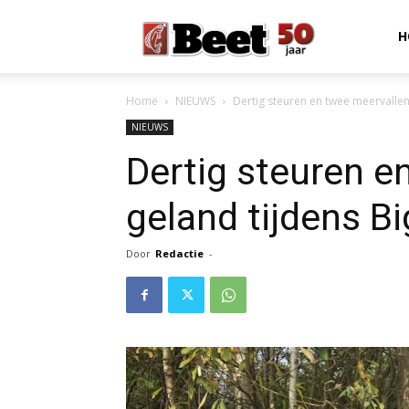
Beet
H
Home
NIEUWS
Dertig steuren en twee meervallen
Magazine
NIEUWS
Dertig steuren e
geland tijdens B
Door
Redactie
-