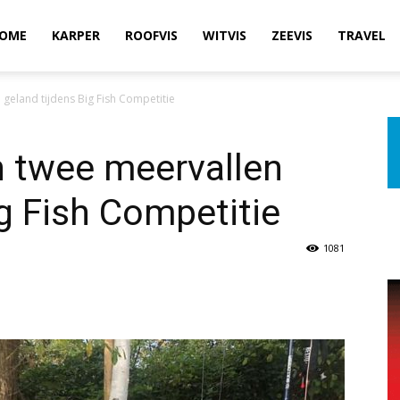
OME
KARPER
ROOFVIS
WITVIS
ZEEVIS
TRAVEL
 geland tijdens Big Fish Competitie
n twee meervallen
ig Fish Competitie
1081