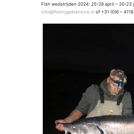
Fish wedstrijden 2024: 25-28 april – 20-23
info@fishingadventure.nl
of +31 (0)6 – 411