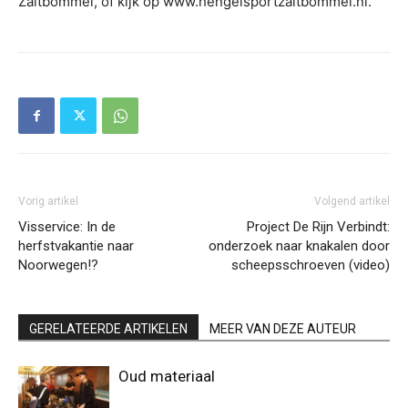
Zaltbommel, of kijk op www.hengelsportzaltbommel.nl.
Vorig artikel
Volgend artikel
Visservice: In de
Project De Rijn Verbindt:
herfstvakantie naar
onderzoek naar knakalen door
Noorwegen!?
scheepsschroeven (video)
GERELATEERDE ARTIKELEN
MEER VAN DEZE AUTEUR
Oud materiaal