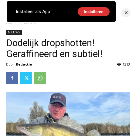
×
Installeer als App
Installeren
Home
NIEUWS
NIEUWS
Dodelijk dropshotten!
Geraffineerd en subtiel!
Door
Redactie
-
1313