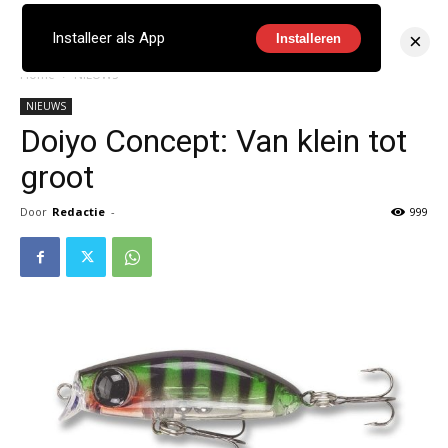
×
Installeer als App
Installeren
Home
NIEUWS
NIEUWS
Doiyo Concept: Van klein tot
groot
Door
Redactie
-
999