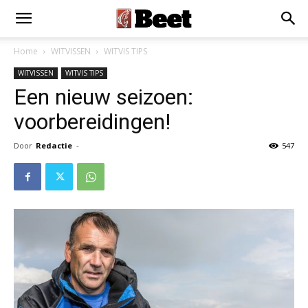
Home
WITVISSEN
WITVIS TIPS
WITVISSEN
WITVIS TIPS
Een nieuw seizoen:
voorbereidingen!
Door
Redactie
-
547