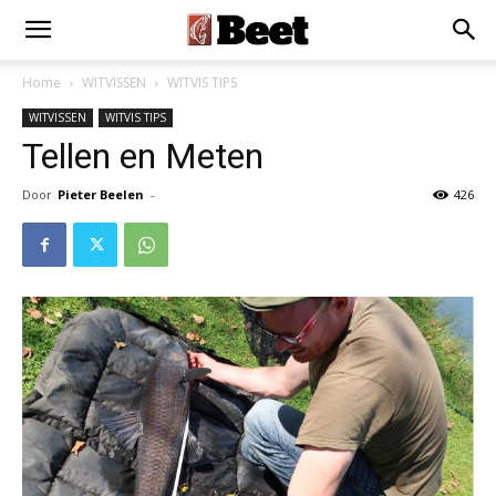
×
Installeer als App
Installeren
Home
WITVISSEN
WITVIS TIPS
WITVISSEN
WITVIS TIPS
Tellen en Meten
Door
Pieter Beelen
-
426