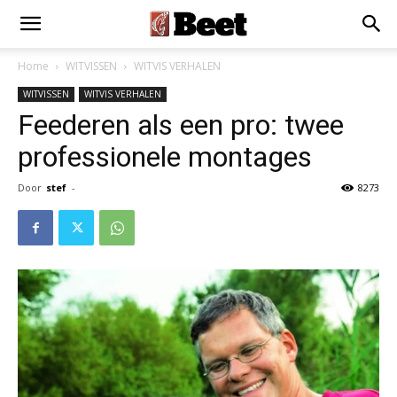
Home
WITVISSEN
WITVIS VERHALEN
WITVISSEN
WITVIS VERHALEN
Feederen als een pro: twee
professionele montages
Door
stef
-
8273