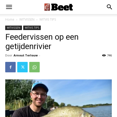
Home
WITVISSEN
WITVIS TIPS
WITVISSEN
WITVIS TIPS
Feedervissen op een
getijdenrivier
Door
Arnout Terlouw
-
746