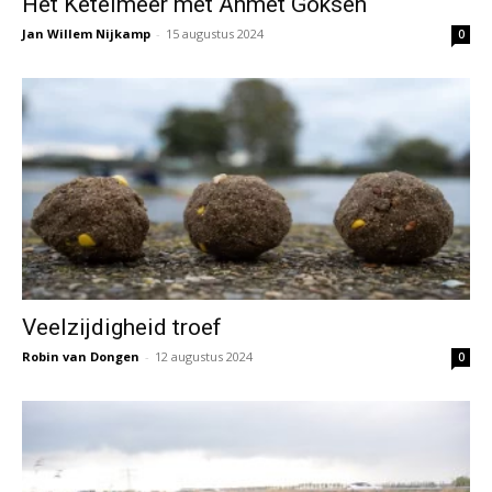
Het Ketelmeer met Ahmet Goksen
Jan Willem Nijkamp
-
15 augustus 2024
0
Veelzijdigheid troef
Robin van Dongen
-
12 augustus 2024
0