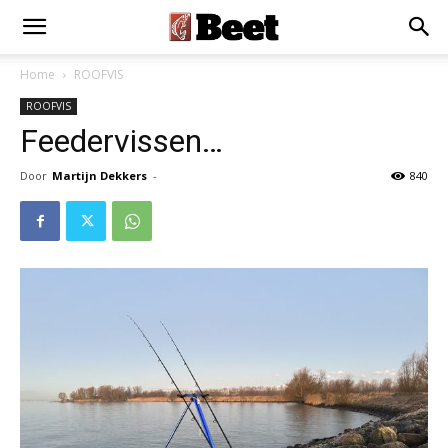
Home
ROOFVIS
ROOFVIS
Feedervissen…
Door
Martijn Dekkers
-
840