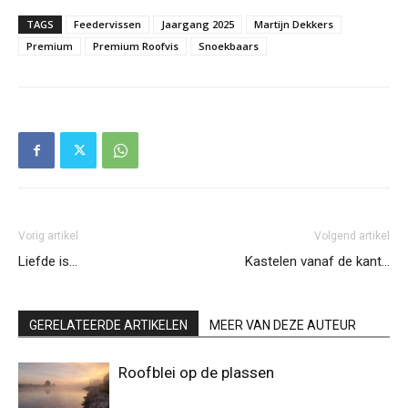
TAGS
Feedervissen
Jaargang 2025
Martijn Dekkers
Premium
Premium Roofvis
Snoekbaars
Vorig artikel
Volgend artikel
Liefde is…
Kastelen vanaf de kant…
GERELATEERDE ARTIKELEN
MEER VAN DEZE AUTEUR
Roofblei op de plassen