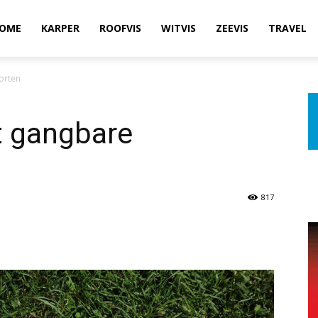
OME
KARPER
ROOFVIS
WITVIS
ZEEVIS
TRAVEL
orten
t gangbare
817