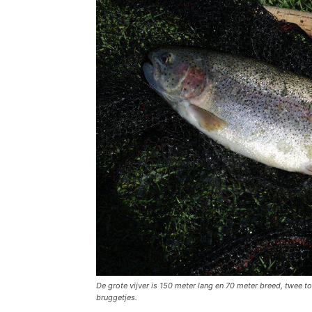
De grote vijver is 150 meter lang en 70 meter breed, twee t
bruggetjes.