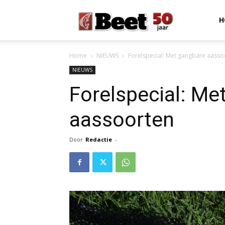
Beet
H
Home
NIEUWS
Forelspecial: Met gangbare aasso
Magazine
NIEUWS
Forelspecial: Me
aassoorten
Door
Redactie
-