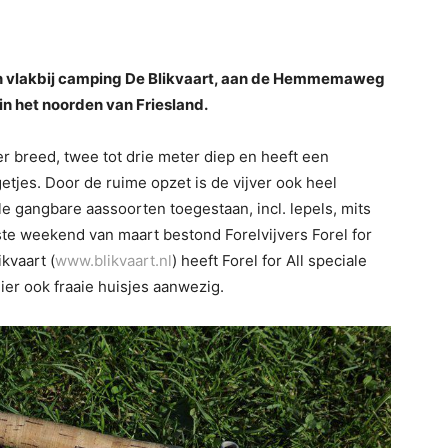
iggen vlakbij camping De Blikvaart, aan de Hemmemaweg
in het noorden van Friesland.
er breed, twee tot drie meter diep en heeft een
tjes. Door de ruime opzet is de vijver ook heel
lle gangbare aassoorten toegestaan, incl. lepels, mits
ste weekend van maart bestond Forelvijvers Forel for
kvaart (
www.blikvaart.nl
) heeft Forel for All speciale
ier ook fraaie huisjes aanwezig.