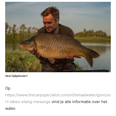
Veel kijkplezier!
Op
https://www.thecarpspecialist.com/nl/betaalwater/goncou
rt-lakes-etang-mesange
vind je alle informatie over het
water.