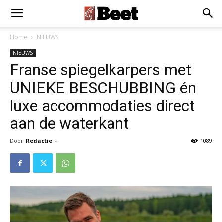
Home
NIEUWS
NIEUWS
Franse spiegelkarpers met
UNIEKE BESCHUBBING én
luxe accommodaties direct
aan de waterkant
Door
Redactie
-
1089