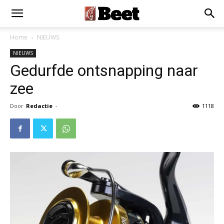
×
Installeer als App
Installeren
Home
NIEUWS
NIEUWS
Gedurfde ontsnapping naar
zee
Door
Redactie
-
1118