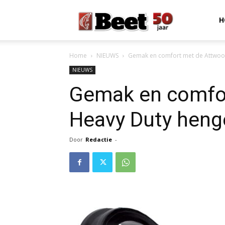
Beet
H
Home
NIEUWS
Gemak en comfort met de Attwoo
Magazine
NIEUWS
Gemak en comfo
Heavy Duty heng
Door
Redactie
-