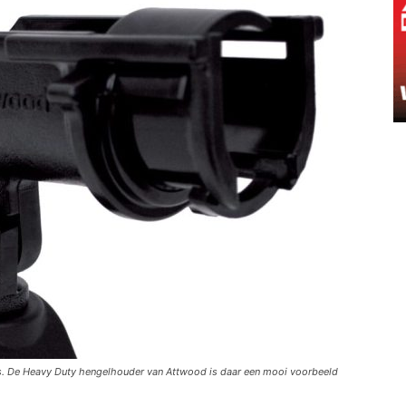
es. De Heavy Duty hengelhouder van Attwood is daar een mooi voorbeeld