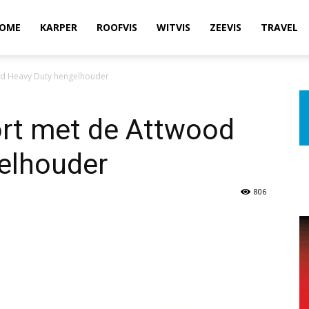
OME
KARPER
ROOFVIS
WITVIS
ZEEVIS
TRAVEL
d Heavy Duty hengelhouder
rt met de Attwood
elhouder
806