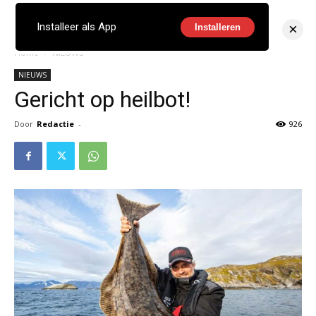
×
Installeer als App
Installeren
Home
NIEUWS
NIEUWS
Gericht op heilbot!
Door
Redactie
-
926