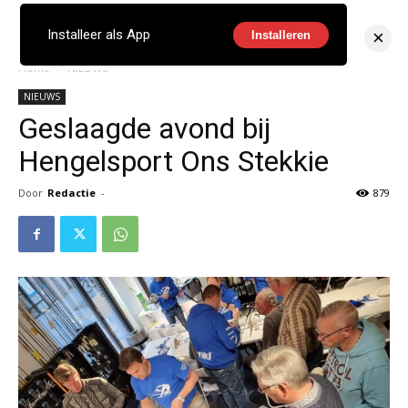
×
Installeer als App
Installeren
Home
NIEUWS
NIEUWS
Geslaagde avond bij
Hengelsport Ons Stekkie
Door
Redactie
-
879